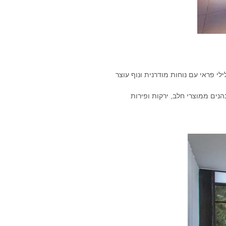
ש"ח ומציע חוויה המשלבת טבע גלילי פראי עם נוחות מודרנית ונוף עוצר
Farm to " (מהחווה לשולחן). האורחים נהנים ממוצרי חלב, ירקות ופירות