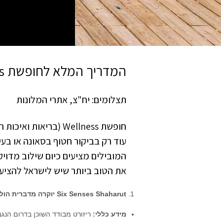
7 אתרי ה-WELLNESS היוקרתיים בישראל
המדריך המלא לחופשת Wellness יוקרתית בישראל – 7 אתרי הוולנס המובילים בארץ
תצלומים: יח"צ, אתרי המלונות
חופשת Wellness (בר
עוד רק בביקור חטוף בסאונה או בע
המובילים מציעים כיום שילוב מדו
את הטוב ביותר שיש לישראל להציע,
t
Six Senses Shaharu
יוקרה מדברית הול
מידע כללי
: