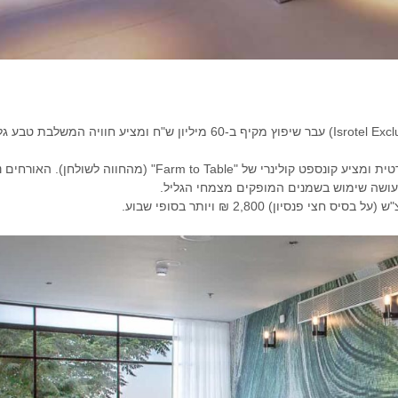
המלון הוותיק בראש פינה (Isrotel Exclusive) עבר שיפוץ מקיף ב-60 מיליון 
המלון מפעיל חווה אורגנית פרטית ומציע קונספט קולינרי של "Table
עושה שימוש בשמנים המופקים מצמחי הגליל.