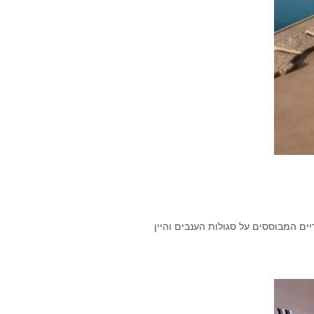
תרפיה – טיפולים ייחודיים המבוססים על סגולות הענבים והיין