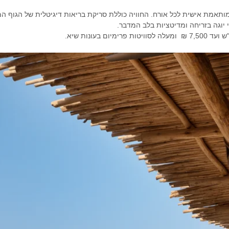
לון מציע חווית Wellness מותאמת אישית לכל אורח. החוויה כוללת סריקת בריאות דיגיטלית של 
 יוגה בזריחה ומדיטציות בלב המדבר.