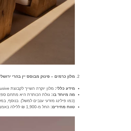
מלון כרמים – פינוק מבוסס יין בהרי ירושלי
מידע כללי
:
מלון יוקרה השייך לקבוצת Isrotel Exclusive, הממוקם בלב אזור היין והכרמים של הרי ירושלים.
מה מיוחד בו
:
(כמו פילינג מזרעי ענבים למשל). בנוסף, במל
טווח מחירים
:
החל מ-1,900 ₪ ללילה באמצע שבוע ועד 2,600 ש"ח בסופי שבוע.