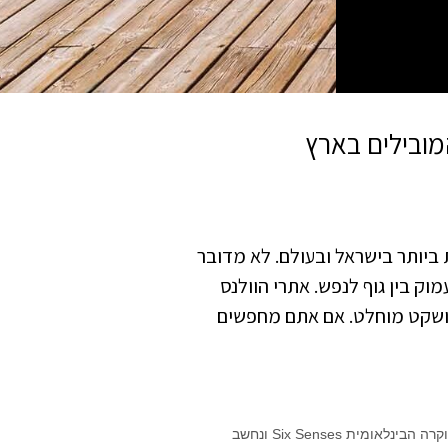
קשות ביותר בישראל ובעולם. לא מדובר
ק בין גוף לנפש. אתרי הוולנס
 ושקט מוחלט. אם אתם מחפשים
ריזורט מבודד השוכן בדרום הנגב מול הרי אדום. המלון מביא לישראל את בשורת הוולנס והקיימות של רשת היוקרה הבינלאומית Six Senses ונחשב