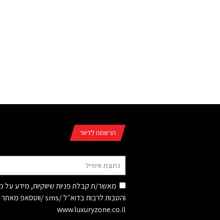
הרשמה לדיוור
מאשר/ת קבלת פניות שיווקיות, מידע על 
והטבות לרבות בדוא״ל /sms /ווטסאפ מאתר
www.luxuryzone.co.il