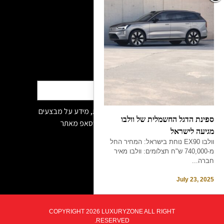
יולי 19, 2026
הרשמה לדיוור
מאשר/ת קבלת פניות שיווקיות, מידע על מבצעים
ספינת הדגל החשמלית של וולבו
והטבות לרבות בדוא״ל /sms /ווטסאפ מאתר
מגיעה לישראל
www.luxuryzone.co.il
וולבו EX90 נוחת בישראל: המחיר החל
מ-740,000 ש"ח תצלומים: וולבו מאיר
חברה...
July 23, 2025
COPYRIGHT 2026 LUXURYZONE ALL RIGHT
RESERVED.