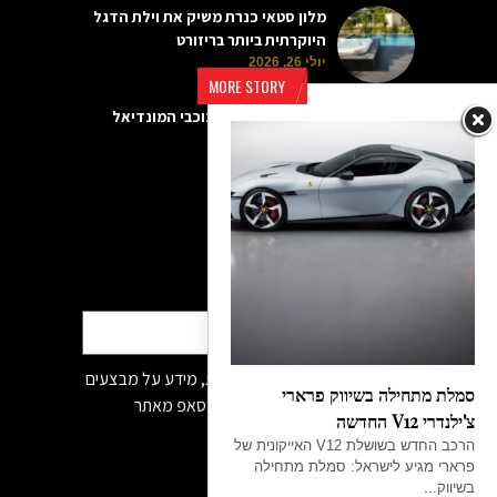
מלון סטאי כנרת משיק את וילת הדגל
היוקרתית ביותר בריזורט
יולי 26, 2026
MORE STORY
שעוני היוקרה של כוכבי המונדיאל
יולי 19, 2026
הרשמה לדיוור
מאשר/ת קבלת פניות שיווקיות, מידע על מבצעים
סמלת מתחילה בשיווק פרארי
והטבות לרבות בדוא״ל /sms /ווטסאפ מאתר
צ'ילנדרי V12 החדשה
www.luxuryzone.co.il
הרכב החדש בשושלת V12 האייקונית של
פרארי מגיע לישראל: סמלת מתחילה
בשיווק...