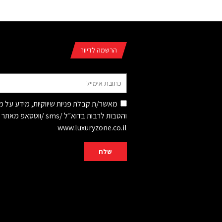
הרשמה לדיוור
מאשר/ת קבלת פניות שיווקיות, מידע על 
והטבות לרבות בדוא״ל /sms /ווטסאפ מאתר
www.luxuryzone.co.il