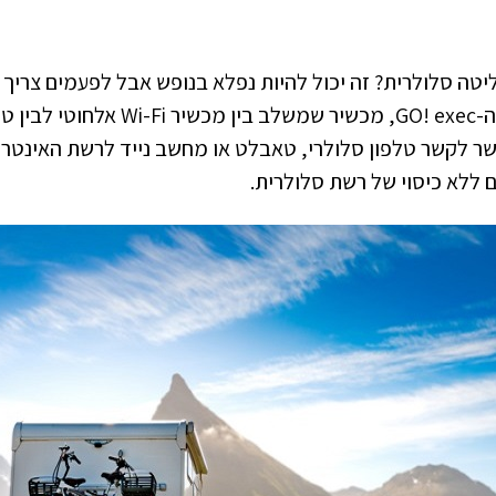
טה סלולרית? זה יכול להיות נפלא בנופש אבל לפעמים צריך 
לשם כך מציעה חברת Iridium את ה- exec
קום. בעזרת ה-GO! exec אפשר לקשר טלפון סלולרי, טאבלט או מחשב נייד לרשת
ללא כיסוי של רשת סלולרית.