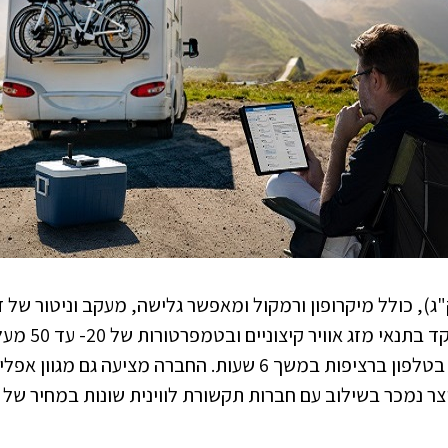
שיר עצמו קל וקומפקטיי (1.2 ק"ג), כולל מיקרופון ורמקול ומאפשר גלישה, מעקב ונ
ופנייה למוקדי 
stand by הוא 24 שעות וניתן לדבר בטלפון ברציפות במשך 6 שעות. ה
נמכר בשילוב עם חברות תקשורת לווינית שונות במחיר של כ-,575$