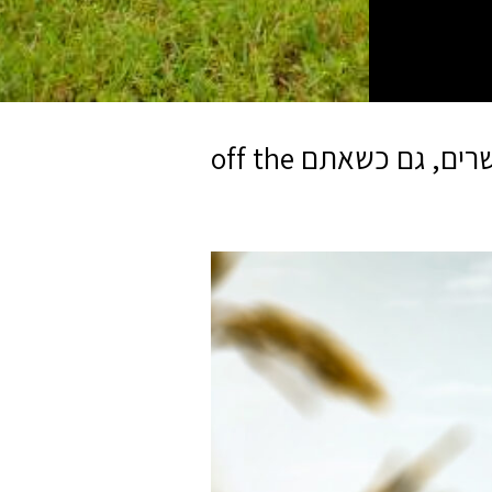
חברת Iridium מציעה את הגאדג'ט המושלם שיאפשר לכם להיות מקושרים, גם כשאתם off the