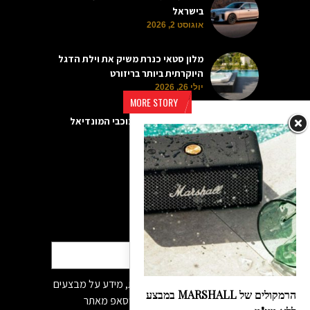
בישראל
אוגוסט 2, 2026
מלון סטאי כנרת משיק את וילת הדגל
היוקרתית ביותר בריזורט
יולי 26, 2026
MORE STORY
שעוני היוקרה של כוכבי המונדיאל
יולי 19, 2026
הרשמה לדיוור
מאשר/ת קבלת פניות שיווקיות, מידע על מבצעים
הרמקולים של MARSHALL במבצע
והטבות לרבות בדוא״ל /sms /ווטסאפ מאתר