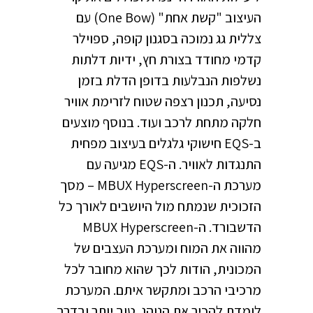
העיצוב "קשת אחת" (One Bow) עם
צללית גג נמוכה בסגנון קופה, ספוילר
קדמי מחודד בצורת חץ, ידיות דלתות
נשלפות הנבלעות בדופן הדלת בזמן
נסיעה, תכנון רצפה שטוח לזרימת אוויר
חלקה מתחת לרכב ועוד. בנוסף מוצעים
ב-EQS חישוקי גלגלים בעיצוב מפחית
התנגדות לאוויר. ה-EQS מגיעה עם
מערכת ה-MBUX Hyperscreen – מסך
הזכוכית שנמתח מול היושבים לאורך כל
הדשבורד. ה-MBUX Hyperscreen
מהווה את המוח ומערכת העצבים של
המכונית, הודות לכך שהוא מחובר לכל
מרכיבי הרכב ומתקשר איתם. המערכת
לומדת להכיר את הנוהג טוב יותר ובדרך