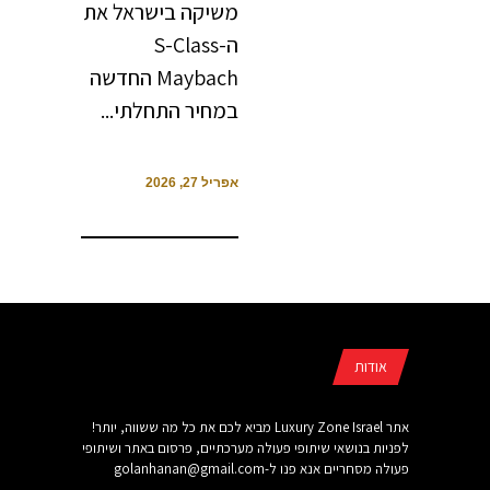
משיקה בישראל את
ה-S-Class
Maybach החדשה
במחיר התחלתי...
אפריל 27, 2026
אודות
אתר Luxury Zone Israel מביא לכם את כל מה ששווה, יותר!
לפניות בנושאי שיתופי פעולה מערכתיים, פרסום באתר ושיתופי
פעולה מסחריים אנא פנו ל-
golanhanan@gmail.com