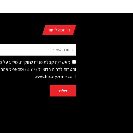
הרשמה לדיוור
מאשר/ת קבלת פניות שיווקיות, מידע על 
והטבות לרבות בדוא״ל /sms /ווטסאפ מאתר
www.luxuryzone.co.il